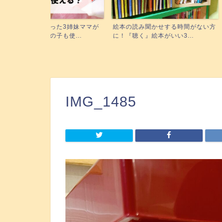
た3姉妹ママが
絵本の読み聞かせする時間がない方
幼児の通信教育ど
使...
に！『聴く』絵本がいい3...
クリスト付き！無料お
IMG_1485