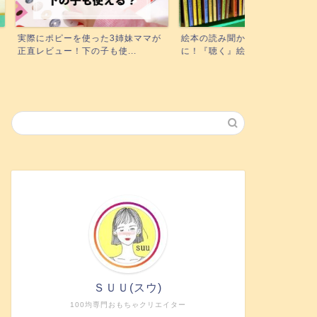
使った3姉妹ママが
絵本の読み聞かせする時間がない方
の子も使...
に！『聴く』絵本がいい3...
ＳＵＵ(スウ)
100均専門おもちゃクリエイター