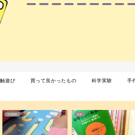
触遊び
買って良かったもの
科学実験
手
絵本
幼児教材