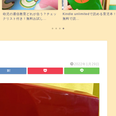
れが合う？チェッ
Kindle unlimitedで読める育児本！
実際にポピーを
試し...
無料で読...
正直レビュー！下
2022年1月29日