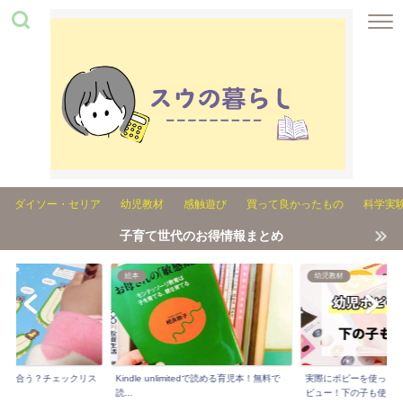
ダイソー・セリア
幼児教材
感触遊び
買って良かったもの
科学実
子育て世代のお得情報まとめ
絵本
幼児教材
れが合う？チェックリス
Kindle unlimitedで読める育児本！無料で
実際にポピーを使った3
..
読...
ビュー！下の子も使...