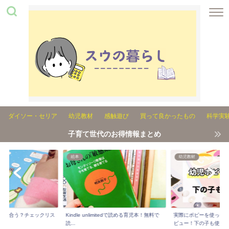
ダイソー・セリア
幼児教材
感触遊び
買って良かったもの
科学実
子育て世代のお得情報まとめ
絵本
幼児教材
れが合う？チェックリス
Kindle unlimitedで読める育児本！無料で
実際にポピーを使った3
..
読...
ビュー！下の子も使...