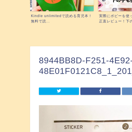
edで読める育児本！
実際にポピーを使った3姉妹ママが
絵本の読み聞かせ
正直レビュー！下の子も使...
に！『聴く』絵本がい
8944BB8D-F251-4E92
48E01F0121C8_1_201