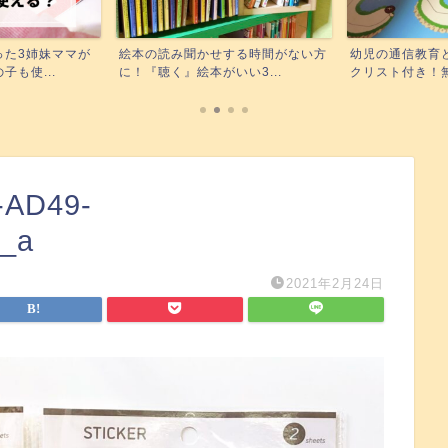
する時間がない方
幼児の通信教育どれが合う？チェッ
Kindle unli
い3...
クリスト付き！無料お試し...
無料で読...
-AD49-
_a
2021年2月24日