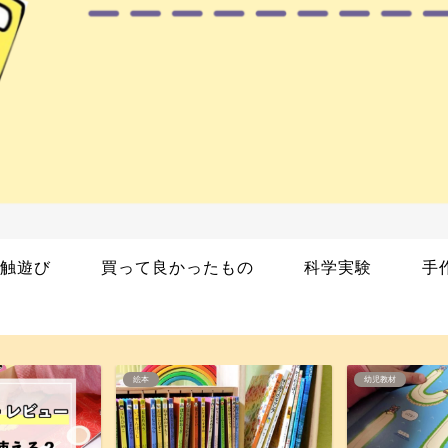
触遊び
買って良かったもの
科学実験
手
幼児教材
絵本