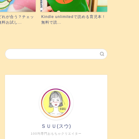
mitedで読める育児本！
実際にポピーを使った3姉妹ママが
絵本の読み聞
正直レビュー！下の子も使...
に！『聴く』絵
ＳＵＵ(スウ)
100均専門おもちゃクリエイター