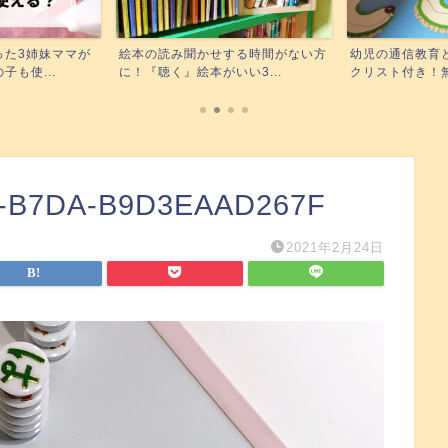
する時間がない方
幼児の通信教育どれが合う？チェッ
Kindle unli
い3...
クリスト付き！無料お試し...
無料で読...
0-B7DA-B9D3EAAD267F
2021年2月24日