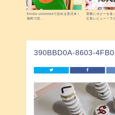
edで読める育児本！
実際にポピーを使った3姉妹ママが
絵本の読み聞かせ
正直レビュー！下の子も使...
に！『聴く』絵本がい
390BBD0A-8603-4FB