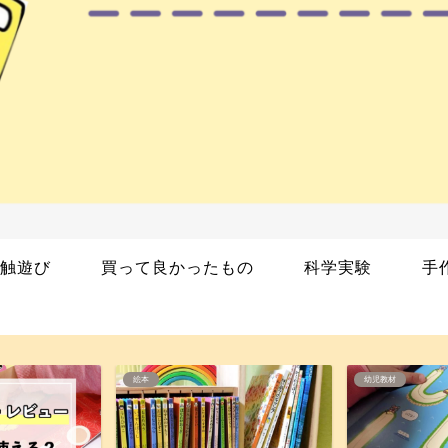
触遊び
買って良かったもの
科学実験
手
幼児教材
絵本