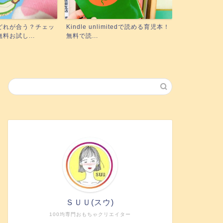
mitedで読める育児本！
実際にポピーを使った3姉妹ママが
絵本の読み聞
正直レビュー！下の子も使...
に！『聴く』絵
ＳＵＵ(スウ)
100均専門おもちゃクリエイター