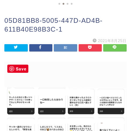
05D81BB8-5005-447D-AD4B-
611B40E98B3C-1
2021年8月25日
Save