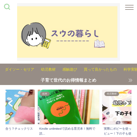
ダイソー・セリア
幼児教材
感触遊び
買って良かったもの
科学実
子育て世代のお得情報まとめ
絵本
幼児教材
れが合う？チェックリス
Kindle unlimitedで読める育児本！無料で
実際にポピーを使った3
..
読...
ビュー！下の子も使...