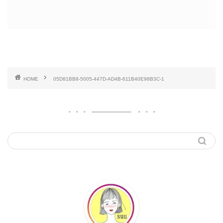
HOME
05D81BB8-5005-447D-AD4B-611B40E98B3C-1