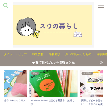
ダイソー・セリア
幼児教材
感触遊び
買って良かったもの
科学実
子育て世代のお得情報まとめ
絵本
幼児教材
れが合う？チェックリス
Kindle unlimitedで読める育児本！無料で
実際にポピーを使った3
..
読...
ビュー！下の子も使...