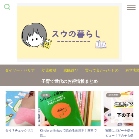
ダイソー・セリア
幼児教材
感触遊び
買って良かったもの
科学実
子育て世代のお得情報まとめ
幼児教材
絵本
unlimitedで読める育児本！無料で
実際にポピーを使った3姉妹ママが正直レ
絵本の読み聞か
ビュー！下の子も使...
『聴く』絵本がいい