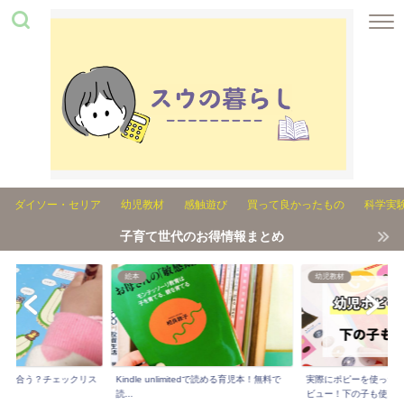
ダイソー・セリア
幼児教材
感触遊び
買って良かったもの
科学実
子育て世代のお得情報まとめ
絵本
幼児教材
れが合う？チェックリス
Kindle unlimitedで読める育児本！無料で
実際にポピーを使った3
..
読...
ビュー！下の子も使...