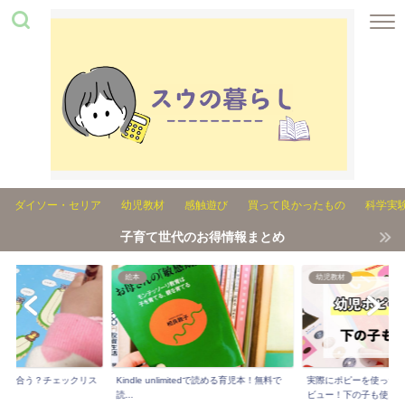
ダイソー・セリア
幼児教材
感触遊び
買って良かったもの
科学実
子育て世代のお得情報まとめ
絵本
幼児教材
れが合う？チェックリス
Kindle unlimitedで読める育児本！無料で
実際にポピーを使った3
..
読...
ビュー！下の子も使...