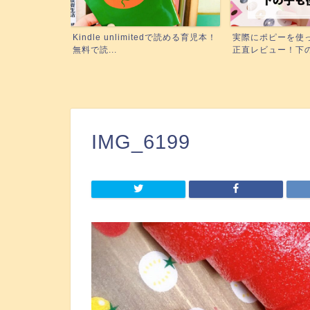
edで読める育児本！
実際にポピーを使った3姉妹ママが
絵本の読み聞かせ
正直レビュー！下の子も使...
に！『聴く』絵本がい
IMG_6199