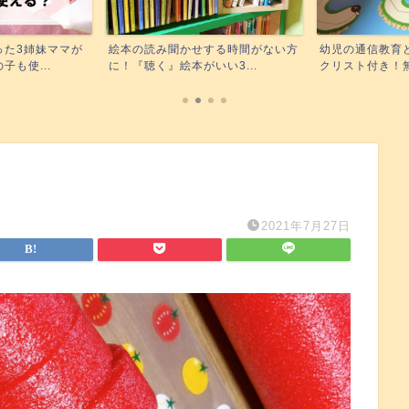
する時間がない方
幼児の通信教育どれが合う？チェッ
Kindle unli
い3...
クリスト付き！無料お試し...
無料で読...
2021年7月27日