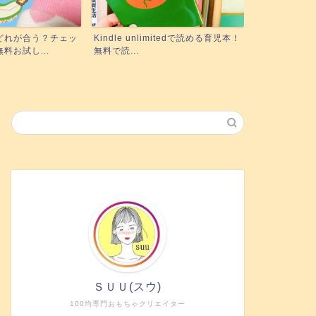
mitedで読める育児本！
実際にポピーを使った3姉妹ママが
絵本の読み聞
正直レビュー！下の子も使...
に！『聴く』絵
ＳＵＵ(スウ)
100均専門おもちゃクリエイター