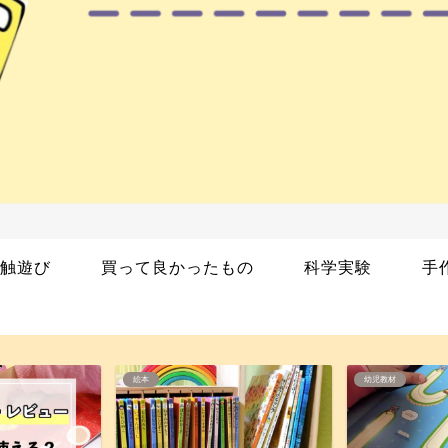
触遊び
買って良かったもの
科学実験
手
幼児教材
絵本