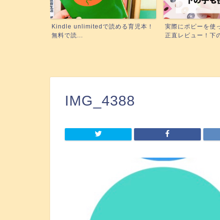
edで読める育児本！
実際にポピーを使った3姉妹ママが
絵本の読み聞かせ
正直レビュー！下の子も使...
に！『聴く』絵本がい
IMG_4388