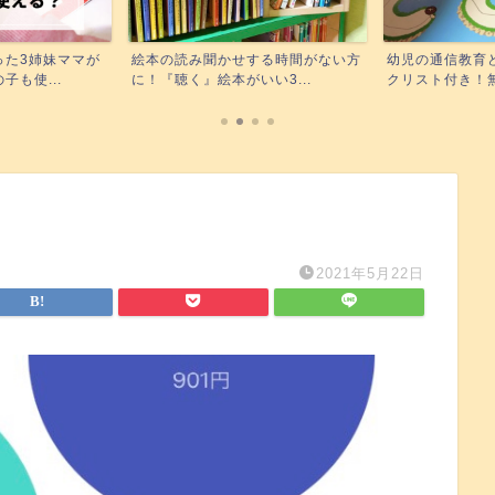
する時間がない方
幼児の通信教育どれが合う？チェッ
Kindle unli
い3...
クリスト付き！無料お試し...
無料で読...
2021年5月22日