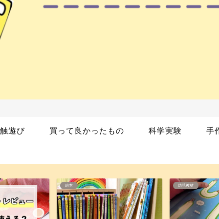
触遊び
買って良かったもの
科学実験
手
幼児教材
絵本