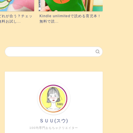
mitedで読める育児本！
実際にポピーを使った3姉妹ママが
絵本の読み聞
正直レビュー！下の子も使...
に！『聴く』絵
ＳＵＵ(スウ)
100均専門おもちゃクリエイター