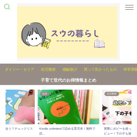
ダイソー・セリア
幼児教材
感触遊び
買って良かったもの
科学実
子育て世代のお得情報まとめ
絵本
幼児教材
れが合う？チェックリス
Kindle unlimitedで読める育児本！無料で
実際にポピーを使った3
..
読...
ビュー！下の子も使...