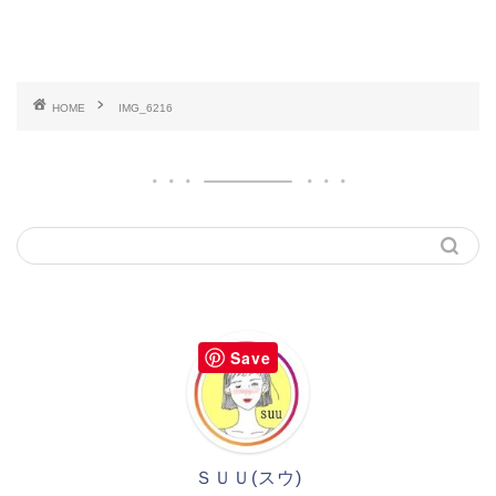
HOME
IMG_6216
Save
ＳＵＵ(スウ)