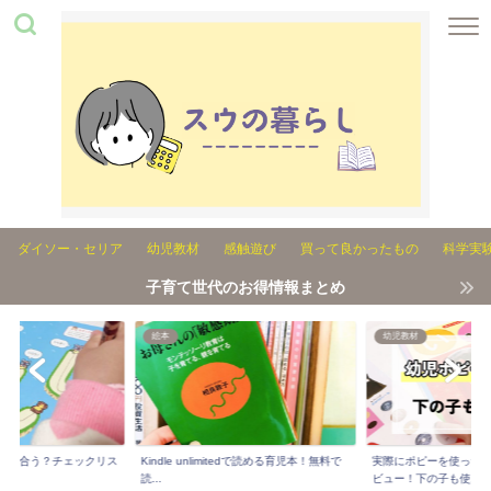
ダイソー・セリア
幼児教材
感触遊び
買って良かったもの
科学実
子育て世代のお得情報まとめ
絵本
幼児教材
れが合う？チェックリス
Kindle unlimitedで読める育児本！無料で
実際にポピーを使った3
..
読...
ビュー！下の子も使...