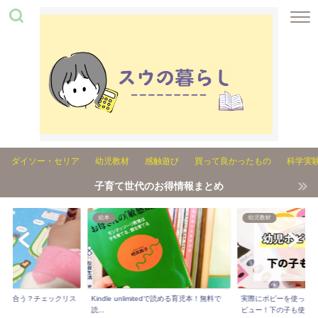
ダイソー・セリア
幼児教材
感触遊び
買って良かったもの
科学実
子育て世代のお得情報まとめ
絵本
幼児教材
れが合う？チェックリス
Kindle unlimitedで読める育児本！無料で
実際にポピーを使った3
..
読...
ビュー！下の子も使...