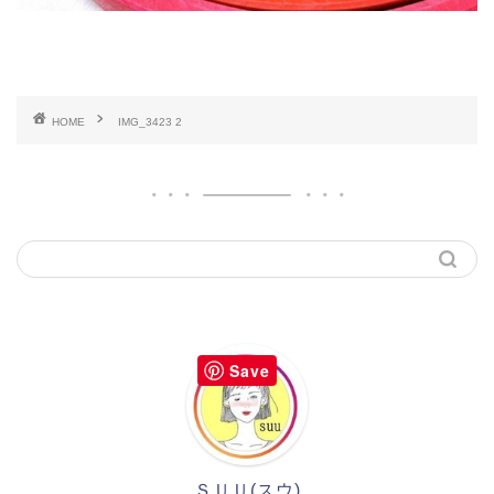
HOME
IMG_3423 2
Save
ＳＵＵ(スウ)