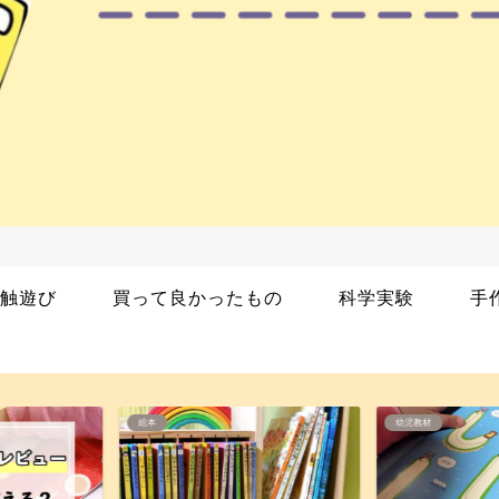
触遊び
買って良かったもの
科学実験
手
幼児教材
絵本