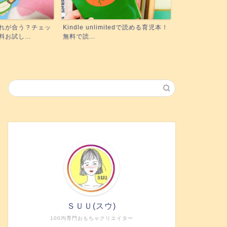
mitedで読める育児本！
実際にポピーを使った3姉妹ママが
絵本の読み聞
正直レビュー！下の子も使...
に！『聴く』絵
ＳＵＵ(スウ)
100均専門おもちゃクリエイター