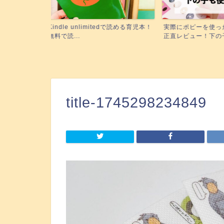
edで読める育児本！
実際にポピーを使った3姉妹ママが
絵本の読み聞かせ
正直レビュー！下の子も使...
に！『聴く』絵本がい
title-1745298234849