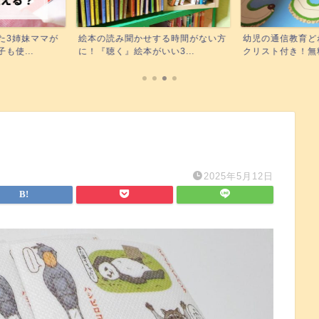
する時間がない方
幼児の通信教育どれが合う？チェッ
Kindle unli
い3...
クリスト付き！無料お試し...
無料で読...
2025年5月12日